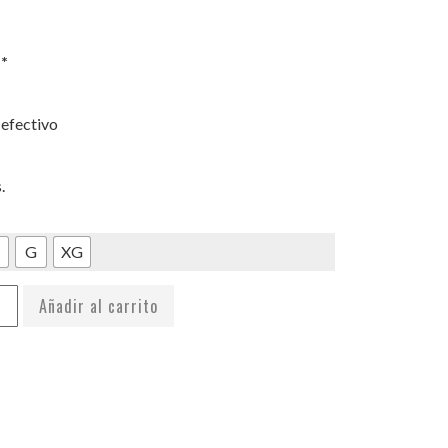
*
 efectivo
.
M
G
XG
Añadir al carrito